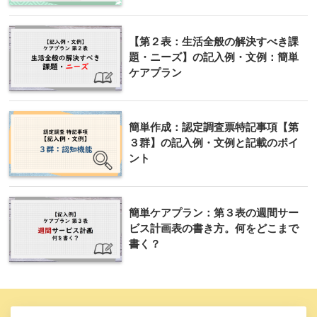
【第２表：生活全般の解決すべき課
題・ニーズ】の記入例・文例：簡単
ケアプラン
簡単作成：認定調査票特記事項【第
３群】の記入例・文例と記載のポイ
ント
簡単ケアプラン：第３表の週間サー
ビス計画表の書き方。何をどこまで
書く？