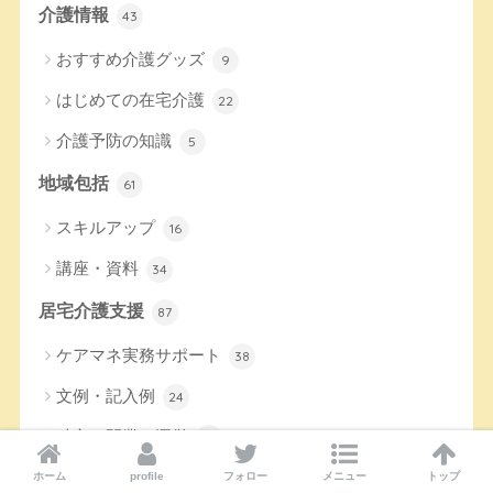
介護情報
43
おすすめ介護グッズ
9
はじめての在宅介護
22
介護予防の知識
5
地域包括
61
スキルアップ
16
講座・資料
34
居宅介護支援
87
ケアマネ実務サポート
38
文例・記入例
24
独立・開業・運営
14
転職・就職
ホーム
profile
フォロー
メニュー
トップ
11